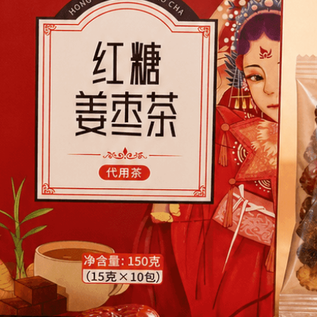
日化爆品
，100%
19.9元抢，
有礼相送！
下单即赠惊喜好礼