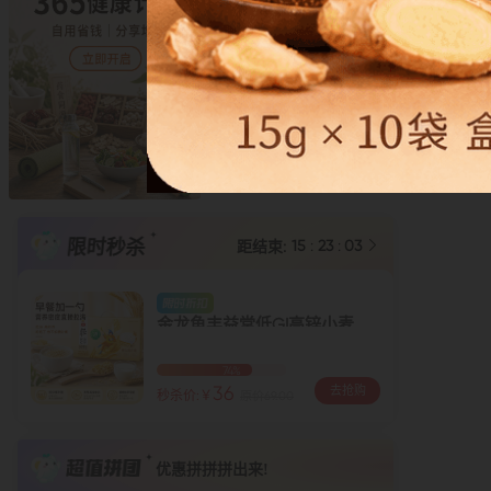
限时秒杀
15
:
23
:
01
距结束:

全网低价
金龙鱼丰益堂低GI高锌小麦胚芽/15g×30/盒
74%
36
去抢购
秒杀价:￥
原价69.00
优惠拼拼拼出来!